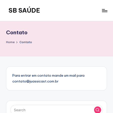
SB SAÚDE
Skip
to
content
Contato
Home
Contato
Para entrar em contato mande um mail para
contato@juassicast.com.br